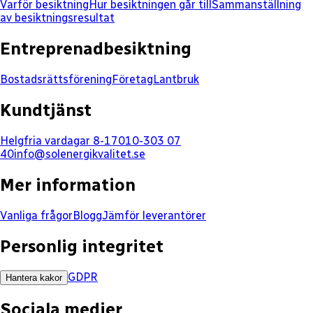
Varför besiktning
Hur besiktningen går till
Sammanställning
av besiktningsresultat
Entreprenadbesiktning
Bostadsrättsförening
Företag
Lantbruk
Kundtjänst
Helgfria vardagar 8-17
010-303 07
40
info@solenergikvalitet.se
Mer information
Vanliga frågor
Blogg
Jämför leverantörer
Personlig integritet
GDPR
Hantera kakor
Sociala medier