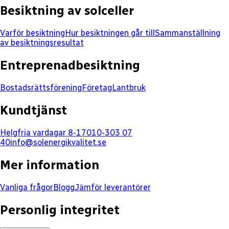
Besiktning av solceller
Varför besiktning
Hur besiktningen går till
Sammanställning
av besiktningsresultat
Entreprenadbesiktning
Bostadsrättsförening
Företag
Lantbruk
Kundtjänst
Helgfria vardagar 8-17
010-303 07
40
info@solenergikvalitet.se
Mer information
Vanliga frågor
Blogg
Jämför leverantörer
Personlig integritet