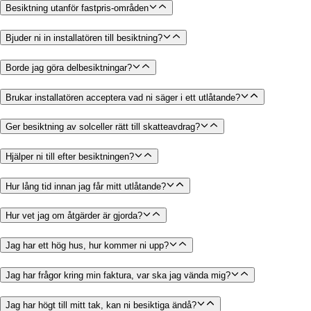
Besiktning utanför fastpris-områden
Bjuder ni in installatören till besiktning?
Borde jag göra delbesiktningar?
Brukar installatören acceptera vad ni säger i ett utlåtande?
Ger besiktning av solceller rätt till skatteavdrag?
Hjälper ni till efter besiktningen?
Hur lång tid innan jag får mitt utlåtande?
Hur vet jag om åtgärder är gjorda?
Jag har ett hög hus, hur kommer ni upp?
Jag har frågor kring min faktura, var ska jag vända mig?
Jag har högt till mitt tak, kan ni besiktiga ändå?