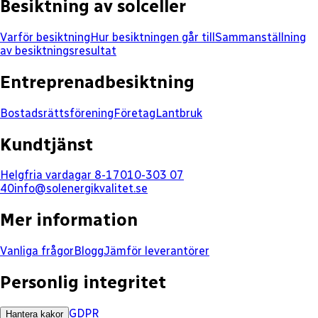
Besiktning av solceller
Varför besiktning
Hur besiktningen går till
Sammanställning
av besiktningsresultat
Entreprenadbesiktning
Bostadsrättsförening
Företag
Lantbruk
Kundtjänst
Helgfria vardagar 8-17
010-303 07
40
info@solenergikvalitet.se
Mer information
Vanliga frågor
Blogg
Jämför leverantörer
Personlig integritet
GDPR
Hantera kakor