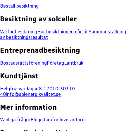
Beställ besiktning
Besiktning av solceller
Varför besiktning
Hur besiktningen går till
Sammanställning
av besiktningsresultat
Entreprenadbesiktning
Bostadsrättsförening
Företag
Lantbruk
Kundtjänst
Helgfria vardagar 8-17
010-303 07
40
info@solenergikvalitet.se
Mer information
Vanliga frågor
Blogg
Jämför leverantörer