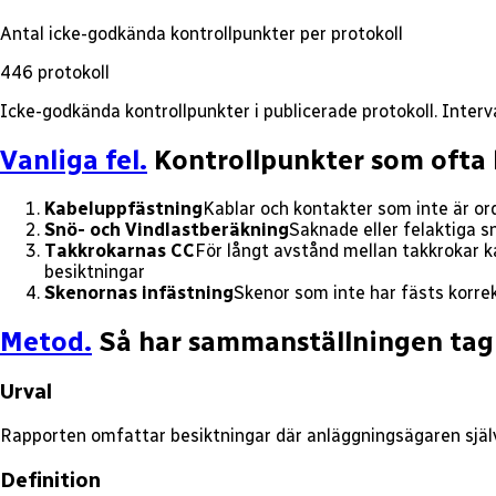
Antal icke-godkända kontrollpunkter per protokoll
446
protokoll
Icke-godkända kontrollpunkter i publicerade protokoll.
Interv
Vanliga fel.
Kontrollpunkter som ofta 
Kabeluppfästning
Kablar och kontakter som inte är ord
Snö- och Vindlastberäkning
Saknade eller felaktiga sn
Takkrokarnas CC
För långt avstånd mellan takkrokar 
besiktningar
Skenornas infästning
Skenor som inte har fästs korre
Metod.
Så har sammanställningen tagi
Urval
Rapporten omfattar besiktningar där anläggningsägaren själv 
Definition