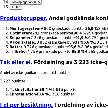
Jönköpings län
5
0 %
+3 län
Produktgrupper.
Andel godkända kont
Montagesystem
9 860
granskade punkter
86,9 %
8 56
Optimerare
281
granskade punkter
90,4 %
254
godkän
Solpaneler
7 346
granskade punkter
91,9 %
6 752
godk
Växelriktare
10 852
granskade punkter
93,6 %
10 154
Batteri
9 376
granskade punkter
95,6 %
8 964
godkänd
Tillbehör
4 759
granskade punkter
95,8 %
4 559
godkä
Tak eller el.
Fördelning av 3 223 icke
Andel av icke-godkända produktpunkter
3 223
punkter
Takinstallation
59,4
%
1 913
punkter
Elinstallation
40,6
%
1 310
punkter
Fel per besiktning.
Fördelning av icke