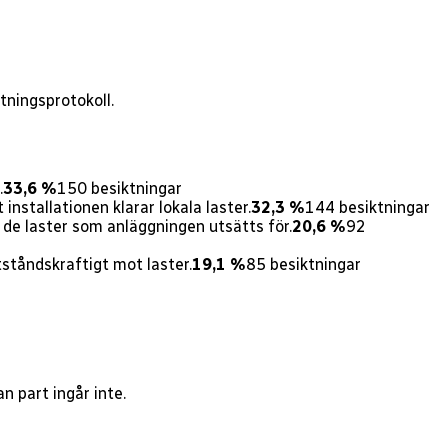
ningsprotokoll.
.
33,6 %
150
besiktningar
installationen klarar lokala laster.
32,3 %
144
besiktningar
de laster som anläggningen utsätts för.
20,6 %
92
ståndskraftigt mot laster.
19,1 %
85
besiktningar
n part ingår inte.