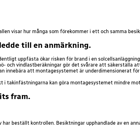
allen visar hur många som förekommer i ett och samma besikt
ledde till en anmärkning.
entligt uppfästa ökar risken för brand i en solcellsanläggning
ö- och vindlastberäkningar gör det svårare att säkerställa att 
kan innebära att montagesystemet är underdimensionerat för 
kt i takinfästningarna kan göra montagesystemet mindre mot
ts fram.
har beställt kontrollen. Besiktningar upphandlade av en anna