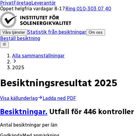
Privat
Företag
Leverantör
Öppet helgfria vardagar 8-17
Ring 010-303 07 40
Statistik från besiktningar
Våra tjänster
Om oss
Beställ besiktning
Alla sammanställningar
2025
Besiktningsresultat
2025
Visa källunderlag
Ladda ned PDF
Besiktningar.
Utfall för 446 kontroller
Antal besiktningar per län
Godkända
Med anmärkning