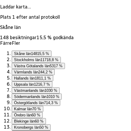
Laddar karta…
Plats 1 efter antal protokoll
Skåne län
148 besiktningar
15,5 %
godkända
Färre
Fler
Skåne län
148
15,5 %
Stockholms län
117
18,8 %
Västra Götalands län
53
17 %
Värmlands län
24
4,2 %
Hallands län
18
11,1 %
Uppsala län
12
16,7 %
Västmanlands län
10
30 %
Södermanlands län
10
10 %
Östergötlands län
7
14,3 %
Kalmar län
7
0 %
Örebro län
6
0 %
Blekinge län
6
0 %
Kronobergs län
5
0 %