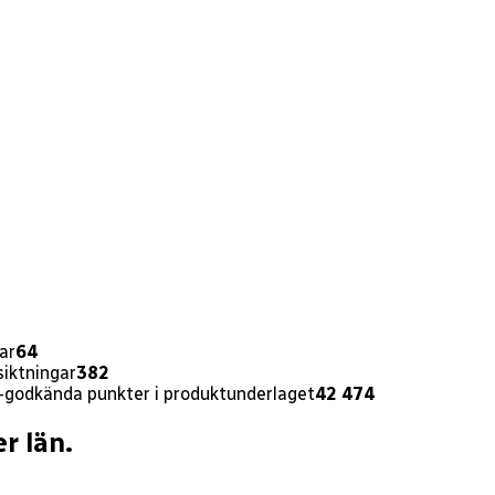
ar
64
siktningar
382
-godkända punkter i produktunderlaget
42 474
r län.