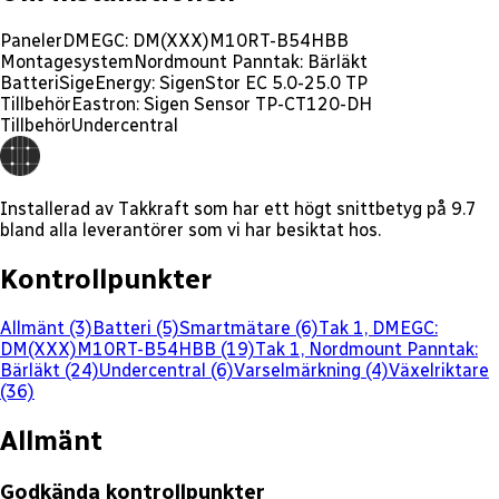
Paneler
DMEGC: DM(XXX)M10RT-B54HBB
Montagesystem
Nordmount Panntak: Bärläkt
Batteri
SigeEnergy: SigenStor EC 5.0-25.0 TP
Tillbehör
Eastron: Sigen Sensor TP-CT120-DH
Tillbehör
Undercentral
Installerad av
Takkraft
som har ett
högt
snittbetyg på
9.7
bland alla leverantörer som vi har besiktat hos.
Kontrollpunkter
Allmänt (3)
Batteri (5)
Smartmätare (6)
Tak 1, DMEGC:
DM(XXX)M10RT-B54HBB (19)
Tak 1, Nordmount Panntak:
Bärläkt (24)
Undercentral (6)
Varselmärkning (4)
Växelriktare
(36)
Allmänt
Godkända kontrollpunkter