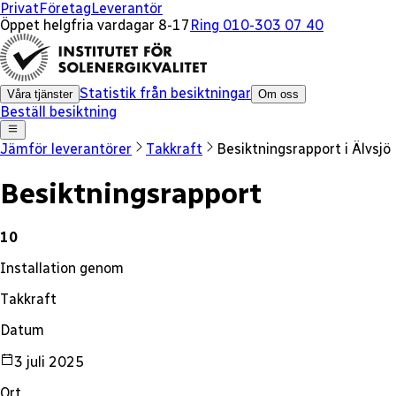
x
Privat
Företag
Leverantör
Öppet helgfria vardagar 8-17
Ring 010-303 07 40
Statistik från besiktningar
Våra tjänster
Om oss
Beställ besiktning
Jämför leverantörer
Takkraft
Besiktningsrapport i
Älvsjö
Besiktningsrapport
10
Installation genom
Takkraft
Datum
3 juli 2025
Ort