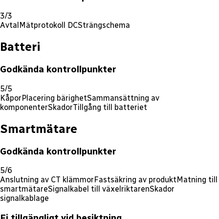
3/3
Avtal
Mätprotokoll DC
Strängschema
Batteri
Godkända kontrollpunkter
5/5
Kåpor
Placering bärighet
Sammansättning av
komponenter
Skador
Tillgång till batteriet
Smartmätare
Godkända kontrollpunkter
5/6
Anslutning av CT klämmor
Fastsäkring av produkt
Matning till
smartmätare
Signalkabel till växelriktaren
Skador
signalkablage
Ej tillgängligt vid besiktning