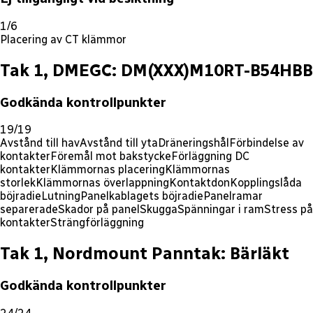
1/6
Placering av CT klämmor
Tak 1, DMEGC: DM(XXX)M10RT-B54HBB
Godkända kontrollpunkter
19/19
Avstånd till hav
Avstånd till yta
Dräneringshål
Förbindelse av
kontakter
Föremål mot bakstycke
Förläggning DC
kontakter
Klämmornas placering
Klämmornas
storlek
Klämmornas överlappning
Kontaktdon
Kopplingslåda
böjradie
Lutning
Panelkablagets böjradie
Panelramar
separerade
Skador på panel
Skugga
Spänningar i ram
Stress på
kontakter
Strängförläggning
Tak 1, Nordmount Panntak: Bärläkt
Godkända kontrollpunkter