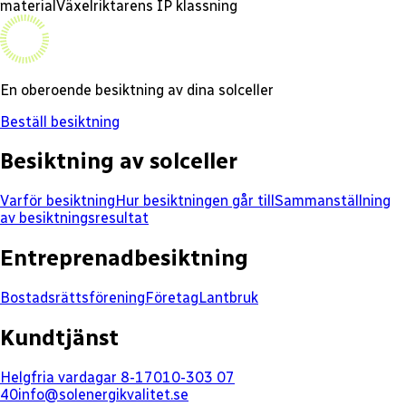
material
Växelriktarens IP klassning
En oberoende besiktning av dina solceller
Beställ besiktning
Besiktning av solceller
Varför besiktning
Hur besiktningen går till
Sammanställning
av besiktningsresultat
Entreprenadbesiktning
Bostadsrättsförening
Företag
Lantbruk
Kundtjänst
Helgfria vardagar 8-17
010-303 07
40
info@solenergikvalitet.se