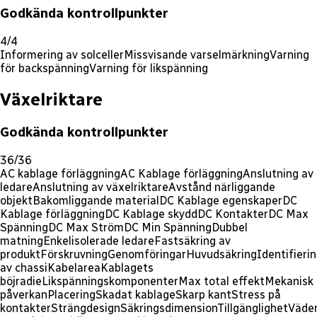
Godkända kontrollpunkter
4/4
Informering av solceller
Missvisande varselmärkning
Varning
för backspänning
Varning för likspänning
Växelriktare
Godkända kontrollpunkter
36/36
AC kablage förläggning
AC Kablage förläggning
Anslutning av
ledare
Anslutning av växelriktare
Avstånd närliggande
objekt
Bakomliggande material
DC Kablage egenskaper
DC
Kablage förläggning
DC Kablage skydd
DC Kontakter
DC Max
Spänning
DC Max Ström
DC Min Spänning
Dubbel
matning
Enkelisolerade ledare
Fastsäkring av
produkt
Förskruvning
Genomföringar
Huvudsäkring
Identifieri
av chassi
Kabelarea
Kablagets
böjradie
Likspänningskomponenter
Max total effekt
Mekanisk
påverkan
Placering
Skadat kablage
Skarp kant
Stress på
kontakter
Strängdesign
Säkringsdimension
Tillgänglighet
Väder