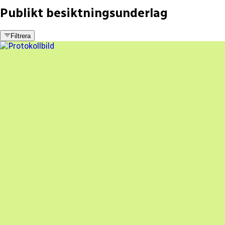
Publikt besiktningsunderlag
Filtrera
12 fel
Besiktningsrapport
Volt i Mälardalen AB
,
2024-12-17
,
Kvicksund
,
Västmanlands län
91
% godkänd
En oberoende besiktning av dina solceller
Beställ besiktning
Besiktning av solceller