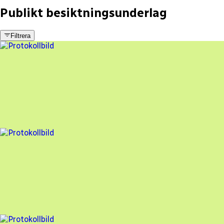
Publikt besiktningsunderlag
Filtrera
5 fel
Besiktningsrapport
Vesivek Sverige AB
,
2025-12-01
,
Tyresö
,
Stockholms län
96
% godkänd
9 fel
Besiktningsrapport
Vesivek Sverige AB
,
2025-10-16
,
Järfälla
,
Stockholms län
90
% godkänd
2 fel