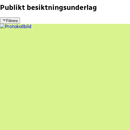
Publikt besiktningsunderlag
Filtrera
21 fel
Besiktningsrapport
Tröingebergs El & Sol
,
2024-02-29
,
Falkenberg
,
Hallands län
77
% godkänd
En oberoende besiktning av dina solceller
Beställ besiktning
Besiktning av solceller