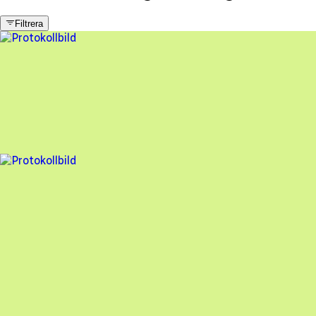
Filtrera
5 fel
Besiktningsrapport
Sunkraft
,
2026-06-24
,
Täby
,
Stockholms län
92
% godkänd
7 fel
Besiktningsrapport
Sunkraft
,
2026-04-17
,
Västra Frölunda
,
Västra Götalands län
94
% godkänd