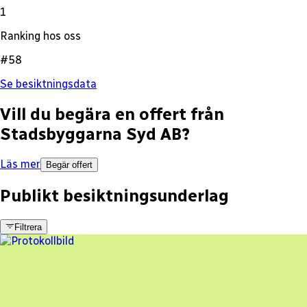
1
Ranking hos oss
#58
Se besiktningsdata
Vill du begära en offert från
Stadsbyggarna Syd AB
?
Läs mer
Begär offert
Publikt besiktningsunderlag
Filtrera
1 fel
Besiktningsrapport
Stadsbyggarna Syd AB
,
2023-10-05
,
Torna Hällestad
,