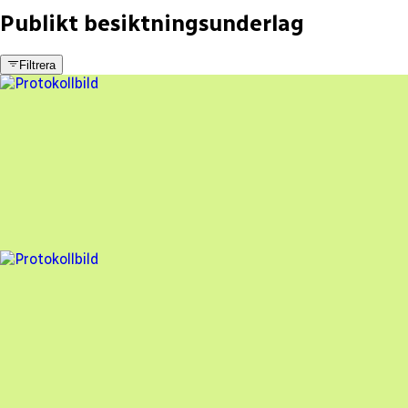
Publikt besiktningsunderlag
Filtrera
2 fel
Besiktningsrapport
Soltjänst Sverige AB
,
2024-03-04
,
Landvetter
,
Västra Götalands län
98
% godkänd
1 fel
Besiktningsrapport
Soltjänst Sverige AB
,
2023-08-13
,
Landvetter
,
Västra Götalands län
99
% godkänd