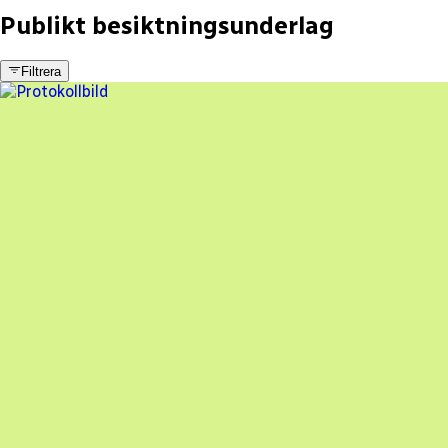
Publikt besiktningsunderlag
Filtrera
11 fel
Besiktningsrapport
SOLPOWER SVERIGE AB
,
2023-12-13
,
Huskvarna
,
Jönköpings län
83
% godkänd
En oberoende besiktning av dina solceller
Beställ besiktning
Besiktning av solceller