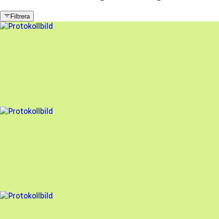
Filtrera
16 fel
Besiktningsrapport
Solkungen
,
2023-07-27
,
Halmstad
,
Hallands län
77
% godkänd
17 fel
Besiktningsrapport
Solkungen
,
2023-02-01
,
Halmstad
,
Hallands län
77
% godkänd
6 fel
Besiktningsrapport