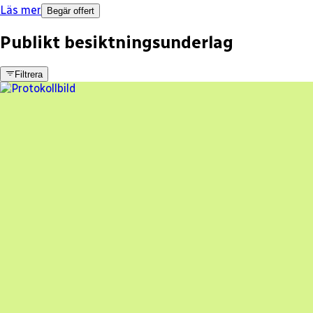
Läs mer
Begär offert
Publikt besiktningsunderlag
Filtrera
22 fel
Besiktningsrapport
SolarOn Energy AB
,
2023-10-27
,
Tyresö
,
Stockholms län
70
% godkänd
En oberoende besiktning av dina solceller
Beställ besiktning