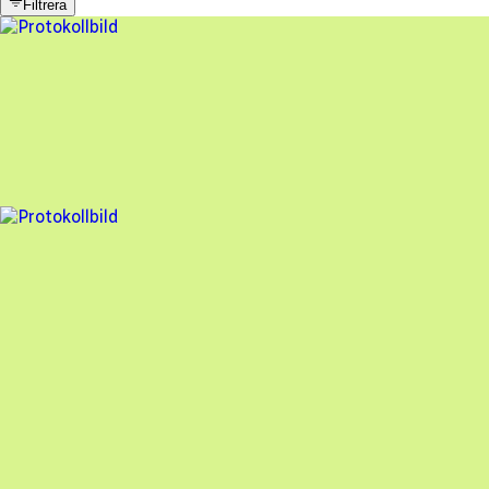
Filtrera
4 fel
Besiktningsrapport
Solar Total AB
,
2025-11-17
,
Knivsta
,
Stockholms län
95
% godkänd
4 fel
Besiktningsrapport
Solar Total AB
,
2025-11-17
,
Knivsta
,
Uppsala län
94
% godkänd
En oberoende besiktning av dina solceller