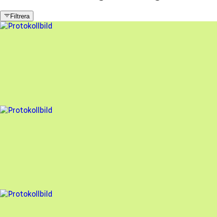
Filtrera
10 fel
Besiktningsrapport
Solar Invest
,
2024-11-25
,
Kvicksund
,
Västmanlands län
91
% godkänd
13 fel
Besiktningsrapport
Solar Invest
,
2024-02-22
,
Västerås
,
Västmanlands län
88
% godkänd
4 fel
Besiktningsrapport