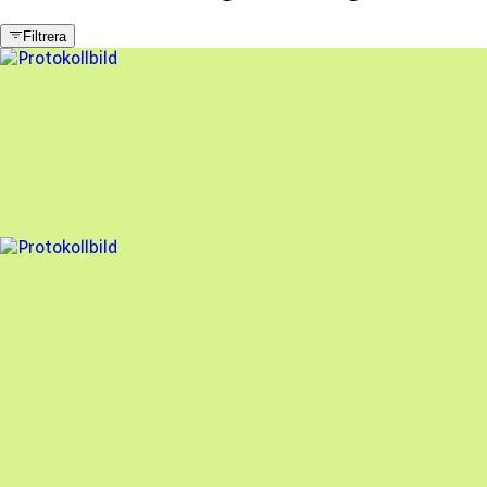
Filtrera
5 fel
Besiktningsrapport
Skånska Energi
,
2026-05-28
,
Furulund
,
Skåne län
92
% godkänd
10 fel
Besiktningsrapport
Skånska Energi
,
2024-05-20
,
Flyinge
,
Skåne län
81
% godkänd