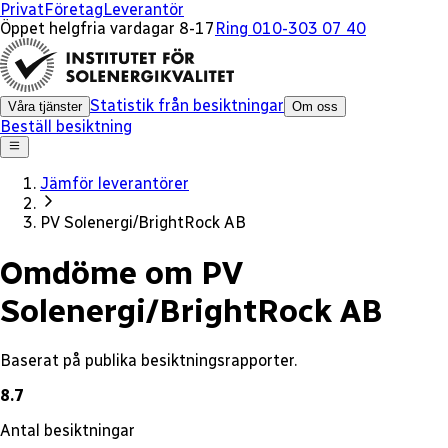
x
Privat
Företag
Leverantör
Öppet helgfria vardagar 8-17
Ring 010-303 07 40
Statistik från besiktningar
Våra tjänster
Om oss
Beställ besiktning
Jämför leverantörer
PV Solenergi/BrightRock AB
Omdöme om PV
Solenergi/BrightRock AB
Baserat på publika besiktningsrapporter.
8.7
Antal besiktningar