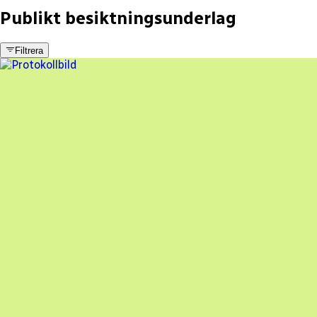
Publikt besiktningsunderlag
Filtrera
9 fel
Besiktningsrapport
PV Solenergi/BrightRock AB
,
2023-07-12
,
Huddinge
,
Stockholms län
89
% godkänd
En oberoende besiktning av dina solceller
Beställ besiktning
Besiktning av solceller