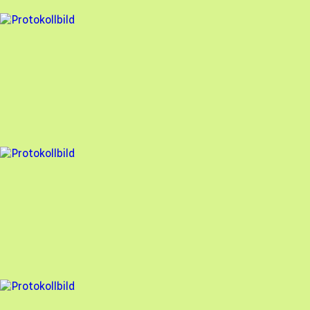
12 fel
Besiktningsrapport
Photonic Power Systems Sweden
,
2023-10-03
,
Västerås
,
Västmanlands län
78
% godkänd
15 fel
Besiktningsrapport
Photonic Power Systems Sweden
,
2023-08-16
,
Åkersberga
,
Stockholms län
79
% godkänd
5 fel