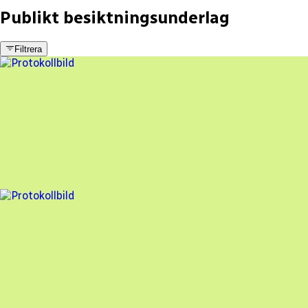
Publikt besiktningsunderlag
Filtrera
18 fel
Besiktningsrapport
Photonic Power Systems Sweden
,
2026-07-07
,
Gottröra
,
Stockholms län
82
% godkänd
12 fel
Besiktningsrapport
Photonic Power Systems Sweden
,
2024-05-14
,
Sollentuna
,
Stockholms län
94
% godkänd