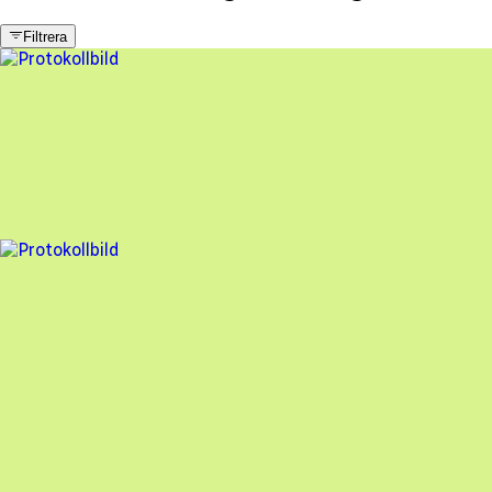
Filtrera
3 fel
Besiktningsrapport
PFA Solteknik
,
2025-09-08
,
Skövde
,
Västra Götalands län
97
% godkänd
5 fel
Besiktningsrapport
PFA Solteknik
,
2024-06-28
,
Skövde
,
Västra Götalands län
96
% godkänd