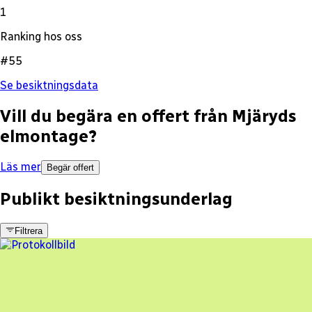
1
Ranking hos oss
#55
Se besiktningsdata
Vill du begära en offert från
Mjäryds
elmontage
?
Läs mer
Begär offert
Publikt besiktningsunderlag
Filtrera
2 fel
Besiktningsrapport
Mjäryds elmontage
,
2024-05-20
,
Strämsnäsbruk
,