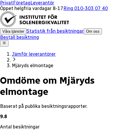
x
Privat
Företag
Leverantör
Öppet helgfria vardagar 8-17
Ring 010-303 07 40
Statistik från besiktningar
Våra tjänster
Om oss
Beställ besiktning
Jämför leverantörer
Mjäryds elmontage
Omdöme om Mjäryds
elmontage
Baserat på publika besiktningsrapporter.
9.8
Antal besiktningar