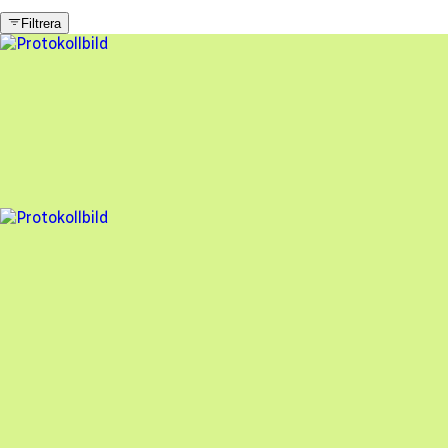
Filtrera
1 fel
Besiktningsrapport
Mesab-Mörbylånga Elservice
,
2023-09-25
,
Ljungbyholm
,
Kal
97
% godkänd
21 fel
Besiktningsrapport
Mesab-Mörbylånga Elservice
,
2023-08-15
,
Ljungbyholm
,
Kal
76
% godkänd