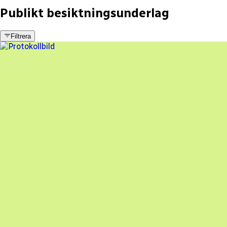
Publikt besiktningsunderlag
Filtrera
9 fel
Besiktningsrapport
Lundströms Elektro & Teleservice
,
2023-01-05
,
Svedala
,
Skåne län
87
% godkänd
En oberoende besiktning av dina solceller
Beställ besiktning
Besiktning av solceller