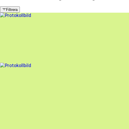
Filtrera
13 fel
Besiktningsrapport
Kungstak
,
2023-07-21
,
Alingsås
,
Västra Götalands län
81
% godkänd
4 fel
Besiktningsrapport
Kungstak
,
2022-06-21
,
Kållered
,
Västra Götalands län
88
% godkänd