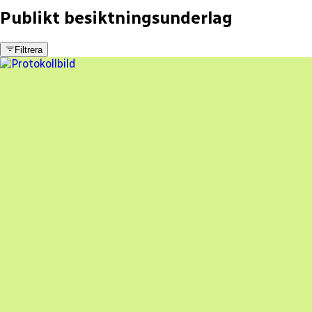
Publikt besiktningsunderlag
Filtrera
9 fel
Besiktningsrapport
Karlshamn Energi
,
2023-07-03
,
Karlshamn
,
Blekinge län
89
% godkänd
En oberoende besiktning av dina solceller
Beställ besiktning
Besiktning av solceller