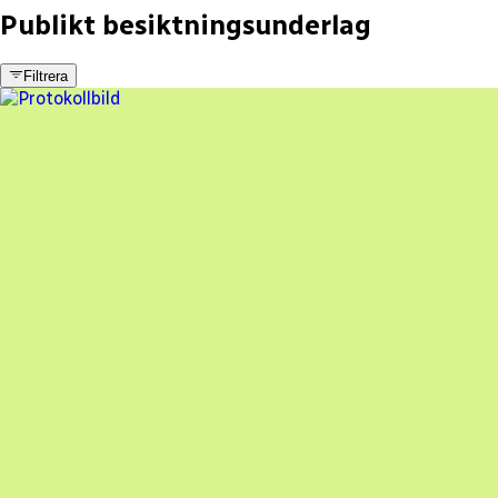
Publikt besiktningsunderlag
Filtrera
21 fel
Besiktningsrapport
IndSol Group
,
2024-04-11
,
Höllviken
,
Skåne län
72
% godkänd
En oberoende besiktning av dina solceller
Beställ besiktning
Besiktning av solceller