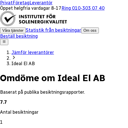
x
Privat
Företag
Leverantör
Öppet helgfria vardagar 8-17
Ring 010-303 07 40
Statistik från besiktningar
Våra tjänster
Om oss
Beställ besiktning
Jämför leverantörer
Ideal El AB
Omdöme om Ideal El AB
Baserat på publika besiktningsrapporter.
7.7
Antal besiktningar
1