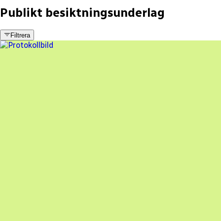
Publikt besiktningsunderlag
Filtrera
8 fel
Besiktningsrapport
Folksol Stockholm AB
,
2025-10-31
,
Vallentuna
,
Stockholms län
92
% godkänd
En oberoende besiktning av dina solceller
Beställ besiktning
Besiktning av solceller