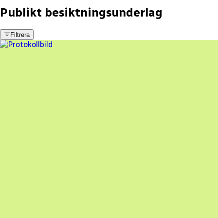
Publikt besiktningsunderlag
Filtrera
7 fel
Besiktningsrapport
Din Elkontakt i Kungälv
,
2023-03-24
,
Spekeröd
,
Västra Götalands län
91
% godkänd
En oberoende besiktning av dina solceller
Beställ besiktning
Besiktning av solceller