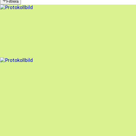
Filtrera
11 fel
Besiktningsrapport
Bjäre Kraft
,
2026-04-13
,
Torekov
,
Skåne län
86
% godkänd
8 fel
Besiktningsrapport
Bjäre Kraft
,
2025-06-27
,
Båstad
,
Skåne län
89
% godkänd
En oberoende besiktning av dina solceller