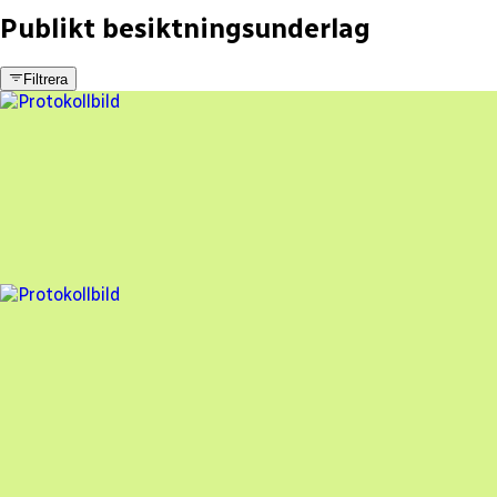
Publikt besiktningsunderlag
Filtrera
36 fel
Besiktningsrapport
Belo Elektriska AB
,
2024-06-20
,
Borlänge
,
Dalarnas län
71
% godkänd
27 fel
Besiktningsrapport
Belo Elektriska AB
,
2024-03-07
,
Borlänge
,
Dalarnas län
72
% godkänd