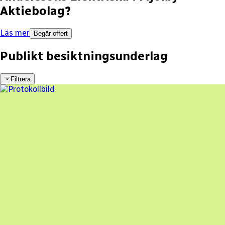
Aktiebolag
?
Läs mer
Begär offert
Publikt besiktningsunderlag
Filtrera
16 fel
Besiktningsrapport
Anderssons Elektriska i Mjölby Aktiebolag
,
2023-12-13
,
Rogslösa
,
Östergötlands län
80
% godkänd
En oberoende besiktning av dina solceller