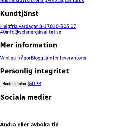
Bostadsrättsförening
Företag
Lantbruk
Kundtjänst
Helgfria vardagar 8-17
010-303 07
40
info@solenergikvalitet.se
Mer information
Vanliga frågor
Blogg
Jämför leverantörer
Personlig integritet
GDPR
Hantera kakor
Sociala medier
Ändra eller avboka tid