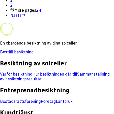
1
2
More pages
24
Nästa
En oberoende besiktning av dina solceller
Beställ besiktning
Besiktning av solceller
Varför besiktning
Hur besiktningen går till
Sammanställning
av besiktningsresultat
Entreprenadbesiktning
Bostadsrättsförening
Företag
Lantbruk
Kundtjänst