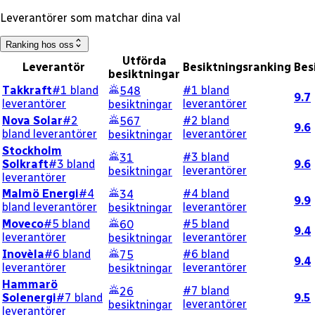
Leverantörer som matchar dina val
Ranking hos oss
Utförda
Leverantör
Besiktningsranking
Bes
besiktningar
Takkraft
#1 bland
#1 bland
548
9.7
leverantörer
leverantörer
besiktningar
Nova Solar
#2
#2 bland
567
9.6
bland leverantörer
leverantörer
besiktningar
Stockholm
#3 bland
31
Solkraft
#3 bland
9.6
leverantörer
besiktningar
leverantörer
Malmö Energi
#4
#4 bland
34
9.9
bland leverantörer
leverantörer
besiktningar
Moveco
#5 bland
#5 bland
60
9.4
leverantörer
leverantörer
besiktningar
Inovèla
#6 bland
#6 bland
75
9.4
leverantörer
leverantörer
besiktningar
Hammarö
#7 bland
26
Solenergi
#7 bland
9.5
leverantörer
besiktningar
leverantörer