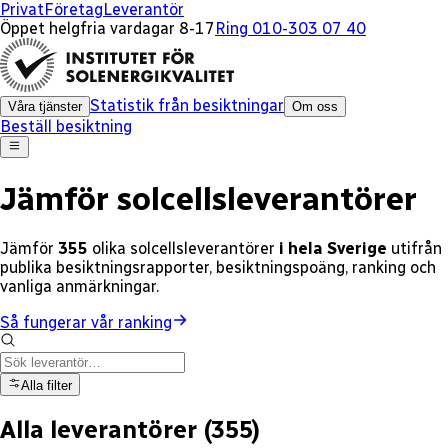
x
x
x
x
x
x
x
x
x
x
x
x
x
x
x
Privat
Företag
Leverantör
Öppet helgfria vardagar 8-17
Ring 010-303 07 40
Statistik från besiktningar
Våra tjänster
Om oss
Beställ besiktning
Jämför solcellsleverantörer
Jämför
355
olika
solcellsleverantörer
i hela Sverige
utifrån
publika besiktningsrapporter, besiktningspoäng, ranking och
vanliga anmärkningar.
Så fungerar vår ranking
Alla filter
Alla leverantörer
(
355
)