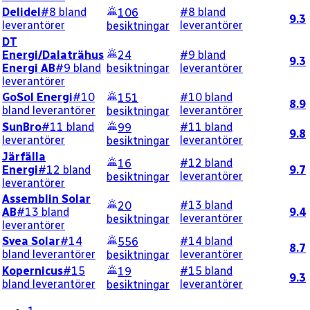
Delidel
#8 bland
#8 bland
106
9.3
leverantörer
leverantörer
besiktningar
DT
Energi/Dalaträhus
24
#9 bland
9.3
Energi AB
#9 bland
besiktningar
leverantörer
leverantörer
GoSol Energi
#10
#10 bland
151
8.9
bland leverantörer
leverantörer
besiktningar
SunBro
#11 bland
#11 bland
99
9.8
leverantörer
leverantörer
besiktningar
Järfälla
#12 bland
16
Energi
#12 bland
9.7
leverantörer
besiktningar
leverantörer
Assemblin Solar
#13 bland
20
AB
#13 bland
9.4
leverantörer
besiktningar
leverantörer
Svea Solar
#14
#14 bland
556
8.7
bland leverantörer
leverantörer
besiktningar
Kopernicus
#15
#15 bland
19
9.3
bland leverantörer
leverantörer
besiktningar