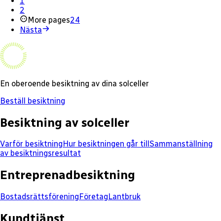
1
2
More pages
24
Nästa
En oberoende besiktning av dina solceller
Beställ besiktning
Besiktning av solceller
Varför besiktning
Hur besiktningen går till
Sammanställning
av besiktningsresultat
Entreprenadbesiktning
Bostadsrättsförening
Företag
Lantbruk
Kundtjänst