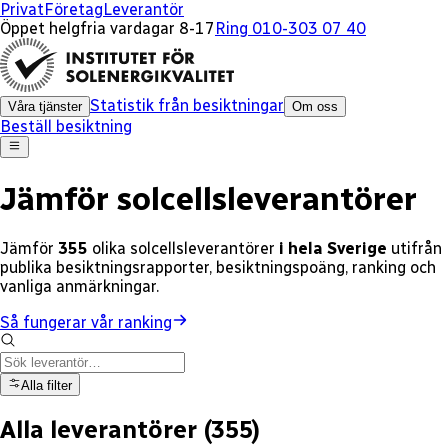
x
x
x
x
x
x
x
x
x
x
x
x
x
x
x
Privat
Företag
Leverantör
Öppet helgfria vardagar 8-17
Ring 010-303 07 40
Statistik från besiktningar
Våra tjänster
Om oss
Beställ besiktning
Jämför solcellsleverantörer
Jämför
355
olika
solcellsleverantörer
i hela Sverige
utifrån
publika besiktningsrapporter, besiktningspoäng, ranking och
vanliga anmärkningar.
Så fungerar vår ranking
Alla filter
Alla leverantörer
(
355
)