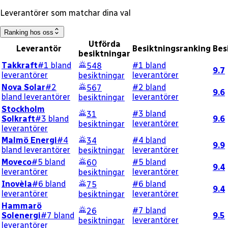
Leverantörer som matchar dina val
Ranking hos oss
Utförda
Leverantör
Besiktningsranking
Bes
besiktningar
Takkraft
#1 bland
#1 bland
548
9.7
leverantörer
leverantörer
besiktningar
Nova Solar
#2
#2 bland
567
9.6
bland leverantörer
leverantörer
besiktningar
Stockholm
#3 bland
31
Solkraft
#3 bland
9.6
leverantörer
besiktningar
leverantörer
Malmö Energi
#4
#4 bland
34
9.9
bland leverantörer
leverantörer
besiktningar
Moveco
#5 bland
#5 bland
60
9.4
leverantörer
leverantörer
besiktningar
Inovèla
#6 bland
#6 bland
75
9.4
leverantörer
leverantörer
besiktningar
Hammarö
#7 bland
26
Solenergi
#7 bland
9.5
leverantörer
besiktningar
leverantörer