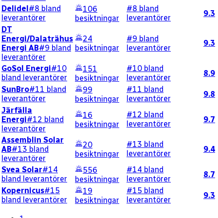
Delidel
#8 bland
#8 bland
106
9.3
leverantörer
leverantörer
besiktningar
DT
Energi/Dalaträhus
24
#9 bland
9.3
Energi AB
#9 bland
besiktningar
leverantörer
leverantörer
GoSol Energi
#10
#10 bland
151
8.9
bland leverantörer
leverantörer
besiktningar
SunBro
#11 bland
#11 bland
99
9.8
leverantörer
leverantörer
besiktningar
Järfälla
#12 bland
16
Energi
#12 bland
9.7
leverantörer
besiktningar
leverantörer
Assemblin Solar
#13 bland
20
AB
#13 bland
9.4
leverantörer
besiktningar
leverantörer
Svea Solar
#14
#14 bland
556
8.7
bland leverantörer
leverantörer
besiktningar
Kopernicus
#15
#15 bland
19
9.3
bland leverantörer
leverantörer
besiktningar