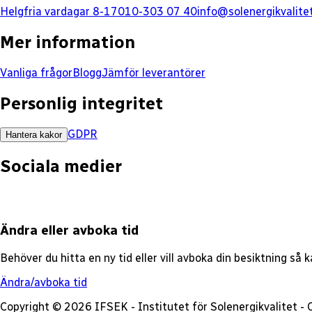
Helgfria vardagar 8-17
010-303 07 40
info@solenergikvalite
Mer information
Vanliga frågor
Blogg
Jämför leverantörer
Personlig integritet
GDPR
Hantera kakor
Sociala medier
Ändra eller avboka tid
Behöver du hitta en ny tid eller vill avboka din besiktning så
Ändra/avboka tid
Copyright © 2026 IFSEK - Institutet för Solenergikvalitet 