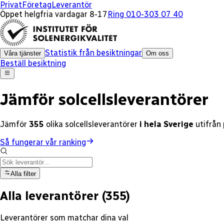
x
x
x
x
x
x
x
x
x
x
x
x
x
x
x
Privat
Företag
Leverantör
Öppet helgfria vardagar 8-17
Ring 010-303 07 40
Statistik från besiktningar
Våra tjänster
Om oss
Beställ besiktning
Jämför solcellsleverantörer
Jämför
355
olika
solcellsleverantörer
i hela Sverige
utifrån
Så fungerar vår ranking
Alla filter
Alla leverantörer
(
355
)
Leverantörer som matchar dina val