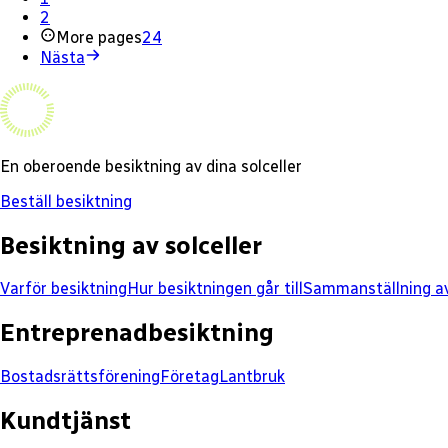
2
More pages
24
Nästa
En oberoende besiktning av dina solceller
Beställ besiktning
Besiktning av solceller
Varför besiktning
Hur besiktningen går till
Sammanställning av
Entreprenadbesiktning
Bostadsrättsförening
Företag
Lantbruk
Kundtjänst