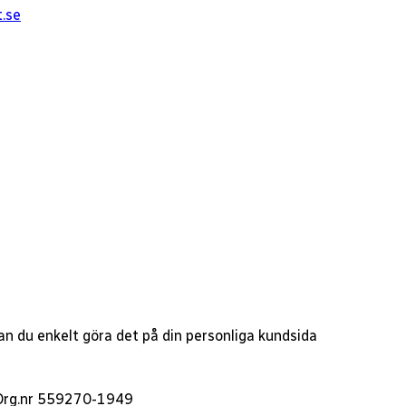
t.se
 kan du enkelt göra det på din personliga kundsida
- Org.nr 559270-1949