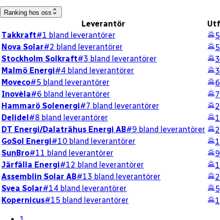
Ranking hos oss
Leverantör
Utf
Takkraft
#1 bland leverantörer
5
Nova Solar
#2 bland leverantörer
5
Stockholm Solkraft
#3 bland leverantörer
3
Malmö Energi
#4 bland leverantörer
3
Moveco
#5 bland leverantörer
6
Inovèla
#6 bland leverantörer
7
Hammarö Solenergi
#7 bland leverantörer
2
Delidel
#8 bland leverantörer
1
DT Energi/Dalaträhus Energi AB
#9 bland leverantörer
2
GoSol Energi
#10 bland leverantörer
1
SunBro
#11 bland leverantörer
9
Järfälla Energi
#12 bland leverantörer
1
Assemblin Solar AB
#13 bland leverantörer
2
Svea Solar
#14 bland leverantörer
5
Kopernicus
#15 bland leverantörer
1
1