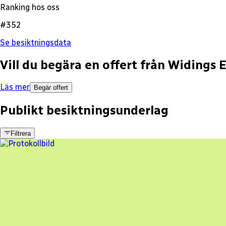
Ranking hos oss
#352
Se besiktningsdata
Vill du begära en offert från
Widings E
Läs mer
Begär offert
Publikt besiktningsunderlag
Filtrera
5 fel
Besiktningsrapport
Widings El
,
2021-07-13
,
Lönsboda
,
Skåne län
63
% godkänd