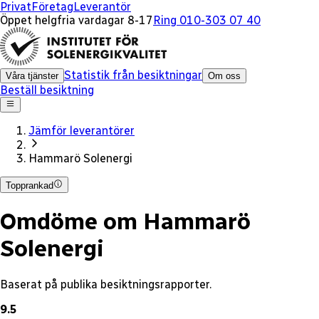
x
Privat
Företag
Leverantör
Öppet helgfria vardagar 8-17
Ring 010-303 07 40
Statistik från besiktningar
Våra tjänster
Om oss
Beställ besiktning
Jämför leverantörer
Hammarö Solenergi
Topprankad
Omdöme om Hammarö
Solenergi
Baserat på publika besiktningsrapporter.
9.5