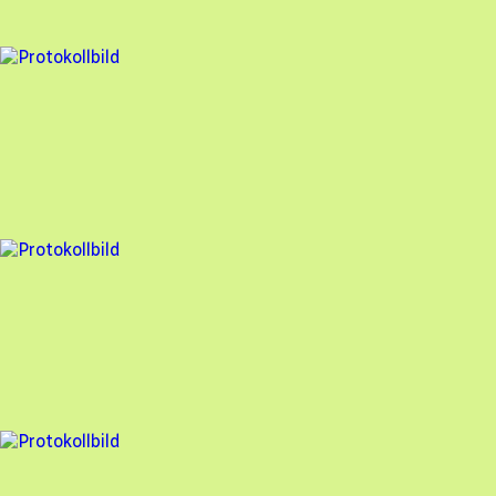
92
% godkänd
4 fel
Besiktningsrapport
Hammarö Solenergi
,
2026-01-20
,
Sunne
,
Värmlands län
93
% godkänd
7 fel
Besiktningsrapport
Hammarö Solenergi
,
2026-01-12
,
Hammarö
,
Värmlands län
92
% godkänd
3 fel
Besiktningsrapport