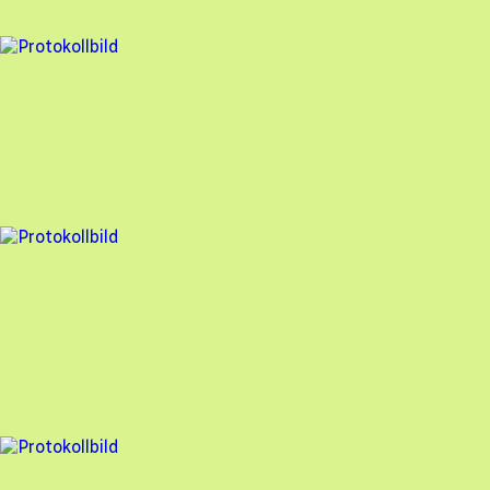
94
% godkänd
1 fel
Besiktningsrapport
Hammarö Solenergi
,
2026-04-24
,
Hammarö
,
Värmlands län
99
% godkänd
6 fel
Besiktningsrapport
Hammarö Solenergi
,
2026-04-22
,
Kristinehamn
,
Värmlands län
94
% godkänd
2 fel