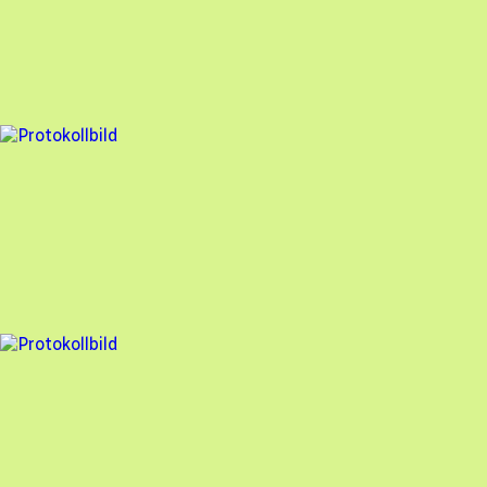
Hammarö Solenergi
,
2025-12-19
,
Brunskog
,
Värmlands län
96
% godkänd
6 fel
Besiktningsrapport
Hammarö Solenergi
,
2025-12-11
,
Kristinehamn
,
Värmlands län
92
% godkänd
4 fel
Besiktningsrapport
Hammarö Solenergi
,
2025-12-03
,
Karlstad
,
Värmlands län