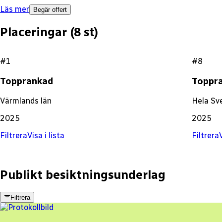
Läs mer
Begär offert
Placeringar (
8
st)
#1
#8
Topprankad
Toppr
Värmlands län
Hela Sv
2025
2025
Filtrera
Visa i lista
Filtrera
V
Publikt besiktningsunderlag
Filtrera
2 fel