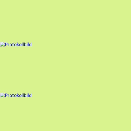
Besiktningsrapport
Hammarö Solenergi
,
2026-01-28
,
Hammarö
,
Värmlands län
90
% godkänd
2 fel
Besiktningsrapport
Hammarö Solenergi
,
2026-01-23
,
Årjäng
,
Värmlands län
99
% godkänd
6 fel
Besiktningsrapport
Hammarö Solenergi
,
2026-01-21
,
Karlstad
,
Värmlands län