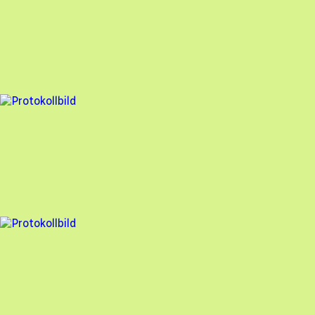
Besiktningsrapport
Hammarö Solenergi
,
2026-05-08
,
Hammarö
,
Värmlands län
98
% godkänd
5 fel
Besiktningsrapport
Hammarö Solenergi
,
2026-05-08
,
Hammarö
,
Värmlands län
96
% godkänd
7 fel
Besiktningsrapport
Hammarö Solenergi
,
2026-04-24
,
Kil
,
Värmlands län